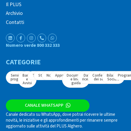
Il PLUS
Archivio
Contatti
Numero verde 800 332 333
CATEGORIE
Servizi e
Bandi
Tavoli
Strumenti
Normativa
Approfondimenti
Documenti
Dati e
Conferenza
Bilancio
Progra
progetti
e
e linee
ricerche
dei servizi
Sociale
Avvisi
guida
CANALE WHATSAPP
Canale dedicato su WhatsApp, dove potrai ricevere le ultime
novità, le iniziative e gli approfondimenti per rimanere sempre
aggiornato sulle attività del PLUS Alghero.