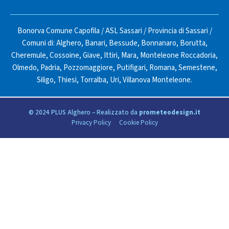
Bonorva Comune Capofila
/
ASL Sassari
/
Provincia di Sassari
/
Comuni di:
Alghero
,
Banari
,
Bessude
,
Bonnanaro
,
Borutta
,
Cheremule
,
Cossoine
,
Giave
,
Ittiri
,
Mara
,
Monteleone Roccadoria
,
Olmedo
,
Padria
,
Pozzomaggiore
,
Putifigari
,
Romana
,
Semestene
,
Siligo
,
Thiesi
,
Torralba
,
Uri
,
Villanova Monteleone
.
© 2024 PLUS Alghero – Realizzato da
prometeodesign.it
Privacy Policy
Cookie Policy