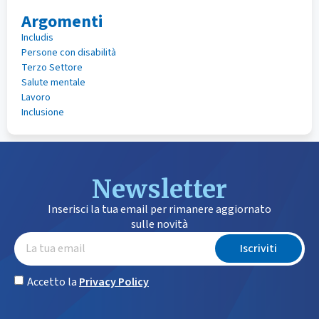
Argomenti
Includis
Persone con disabilità
Terzo Settore
Salute mentale
Lavoro
Inclusione
Newsletter
Inserisci la tua email per rimanere aggiornato
sulle novità
Iscriviti
Accetto la
Privacy Policy