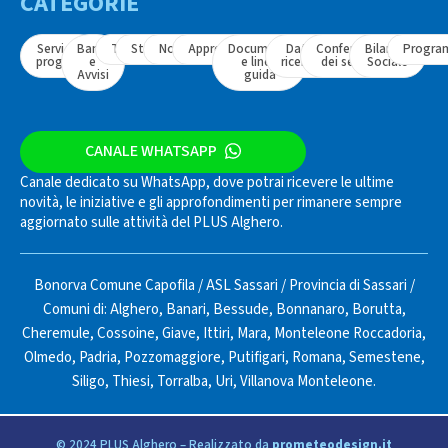
CATEGORIE
Servizi e
Bandi
Tavoli
Strumenti
Normativa
Approfondimenti
Documenti
Dati e
Conferenza
Bilancio
Progra
progetti
e
e linee
ricerche
dei servizi
Sociale
Avvisi
guida
CANALE WHATSAPP
Canale dedicato su WhatsApp, dove potrai ricevere le ultime
novità, le iniziative e gli approfondimenti per rimanere sempre
aggiornato sulle attività del PLUS Alghero.
Bonorva Comune Capofila
/
ASL Sassari
/
Provincia di Sassari
/
Comuni di:
Alghero
,
Banari
,
Bessude
,
Bonnanaro
,
Borutta
,
Cheremule
,
Cossoine
,
Giave
,
Ittiri
,
Mara
,
Monteleone Roccadoria
,
Olmedo
,
Padria
,
Pozzomaggiore
,
Putifigari
,
Romana
,
Semestene
,
Siligo
,
Thiesi
,
Torralba
,
Uri
,
Villanova Monteleone
.
© 2024 PLUS Alghero – Realizzato da
prometeodesign.it