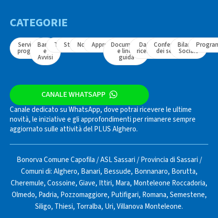
CATEGORIE
Servizi e
Bandi
Tavoli
Strumenti
Normativa
Approfondimenti
Documenti
Dati e
Conferenza
Bilancio
Progra
progetti
e
e linee
ricerche
dei servizi
Sociale
Avvisi
guida
CANALE WHATSAPP
Canale dedicato su WhatsApp, dove potrai ricevere le ultime
novità, le iniziative e gli approfondimenti per rimanere sempre
aggiornato sulle attività del PLUS Alghero.
Bonorva Comune Capofila
/
ASL Sassari
/
Provincia di Sassari
/
Comuni di:
Alghero
,
Banari
,
Bessude
,
Bonnanaro
,
Borutta
,
Cheremule
,
Cossoine
,
Giave
,
Ittiri
,
Mara
,
Monteleone Roccadoria
,
Olmedo
,
Padria
,
Pozzomaggiore
,
Putifigari
,
Romana
,
Semestene
,
Siligo
,
Thiesi
,
Torralba
,
Uri
,
Villanova Monteleone
.