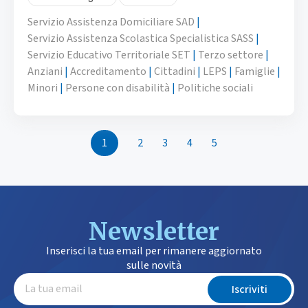
Servizio Assistenza Domiciliare SAD
|
Servizio Assistenza Scolastica Specialistica SASS
|
Servizio Educativo Territoriale SET
|
Terzo settore
|
Anziani
|
Accreditamento
|
Cittadini
|
LEPS
|
Famiglie
|
Minori
|
Persone con disabilità
|
Politiche sociali
1
2
3
4
5
Newsletter
Inserisci la tua email per rimanere aggiornato
sulle novità
Iscriviti