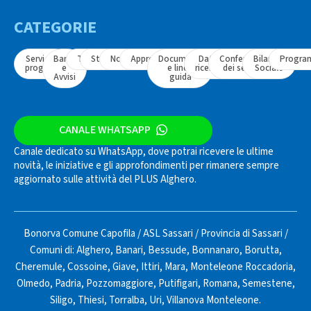
CATEGORIE
Servizi e
Bandi
Tavoli
Strumenti
Normativa
Approfondimenti
Documenti
Dati e
Conferenza
Bilancio
Progra
progetti
e
e linee
ricerche
dei servizi
Sociale
Avvisi
guida
CANALE WHATSAPP
Canale dedicato su WhatsApp, dove potrai ricevere le ultime
novità, le iniziative e gli approfondimenti per rimanere sempre
aggiornato sulle attività del PLUS Alghero.
Bonorva Comune Capofila
/
ASL Sassari
/
Provincia di Sassari
/
Comuni di:
Alghero
,
Banari
,
Bessude
,
Bonnanaro
,
Borutta
,
Cheremule
,
Cossoine
,
Giave
,
Ittiri
,
Mara
,
Monteleone Roccadoria
,
Olmedo
,
Padria
,
Pozzomaggiore
,
Putifigari
,
Romana
,
Semestene
,
Siligo
,
Thiesi
,
Torralba
,
Uri
,
Villanova Monteleone
.