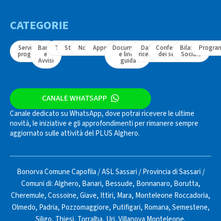
CATEGORIE
Servizi e
Bandi
Tavoli
Strumenti
Normativa
Approfondimenti
Documenti
Dati e
Conferenza
Bilancio
Progra
progetti
e
e linee
ricerche
dei servizi
Sociale
Avvisi
guida
CANALE WHATSAPP
Canale dedicato su WhatsApp, dove potrai ricevere le ultime
novità, le iniziative e gli approfondimenti per rimanere sempre
aggiornato sulle attività del PLUS Alghero.
Bonorva Comune Capofila
/
ASL Sassari
/
Provincia di Sassari
/
Comuni di:
Alghero
,
Banari
,
Bessude
,
Bonnanaro
,
Borutta
,
Cheremule
,
Cossoine
,
Giave
,
Ittiri
,
Mara
,
Monteleone Roccadoria
,
Olmedo
,
Padria
,
Pozzomaggiore
,
Putifigari
,
Romana
,
Semestene
,
Siligo
,
Thiesi
,
Torralba
,
Uri
,
Villanova Monteleone
.