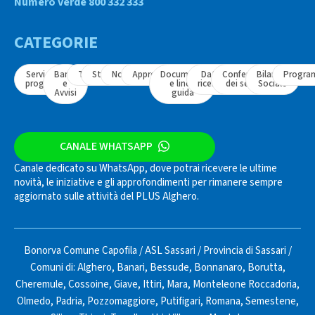
Numero verde 800 332 333
CATEGORIE
Servizi e
Bandi
Tavoli
Strumenti
Normativa
Approfondimenti
Documenti
Dati e
Conferenza
Bilancio
Progra
progetti
e
e linee
ricerche
dei servizi
Sociale
Avvisi
guida
CANALE WHATSAPP
Canale dedicato su WhatsApp, dove potrai ricevere le ultime
novità, le iniziative e gli approfondimenti per rimanere sempre
aggiornato sulle attività del PLUS Alghero.
Bonorva Comune Capofila
/
ASL Sassari
/
Provincia di Sassari
/
Comuni di:
Alghero
,
Banari
,
Bessude
,
Bonnanaro
,
Borutta
,
Cheremule
,
Cossoine
,
Giave
,
Ittiri
,
Mara
,
Monteleone Roccadoria
,
Olmedo
,
Padria
,
Pozzomaggiore
,
Putifigari
,
Romana
,
Semestene
,