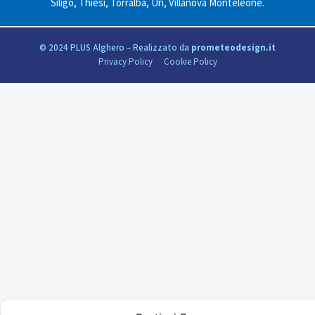
Siligo
,
Thiesi
,
Torralba
,
Uri
,
Villanova Monteleone
.
© 2024 PLUS Alghero – Realizzato da
prometeodesign.it
Privacy Policy
Cookie Policy