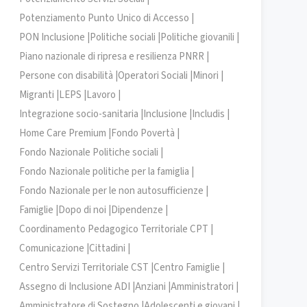
Potenziamento Punto Unico di Accesso |
PON Inclusione |
Politiche sociali |
Politiche giovanili |
Piano nazionale di ripresa e resilienza PNRR |
Persone con disabilità |
Operatori Sociali |
Minori |
Migranti |
LEPS |
Lavoro |
Integrazione socio-sanitaria |
Inclusione |
Includis |
Home Care Premium |
Fondo Povertà |
Fondo Nazionale Politiche sociali |
Fondo Nazionale politiche per la famiglia |
Fondo Nazionale per le non autosufficienze |
Famiglie |
Dopo di noi |
Dipendenze |
Coordinamento Pedagogico Territoriale CPT |
Comunicazione |
Cittadini |
Centro Servizi Territoriale CST |
Centro Famiglie |
Assegno di Inclusione ADI |
Anziani |
Amministratori |
Amministratore di Sostegno |
Adolescenti e giovani |