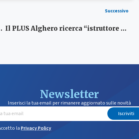
Successivo
l contrasto alla povertà, Pronto intervento sociale
Il PLUS Alghero ricerca “istruttore direttivo amministrativo – contabile” – Bando di concorso
Newsletter
Inserisci la tua email per rimanere aggiornato sulle novità
Iscriviti
Accetto la
Privacy Policy