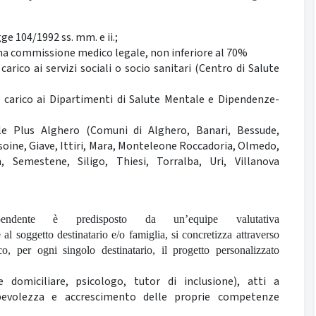
egge 104/1992 ss. mm. e ii.;
 una commissione medico legale, non inferiore al 70%
carico ai servizi sociali o socio sanitari (Centro di Salute
n carico ai Dipartimenti di Salute Mentale e Dipendenze-
ale Plus Alghero (Comuni di Alghero, Banari, Bessude,
ine, Giave, Ittiri, Mara, Monteleone Roccadoria, Olmedo,
 Semestene, Siligo, Thiesi, Torralba, Uri, Villanova
dente è predisposto da un’equipe valutativa
 soggetto destinatario e/o famiglia, si concretizza attraverso
co, per ogni singolo destinatario, il progetto personalizzato
 domiciliare, psicologo, tutor di inclusione), atti a
pevolezza e accrescimento delle proprie competenze