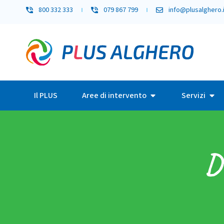
800 332 333
079 867 799
info@plusalghero.i
Il PLUS
Aree di intervento
Servizi
D