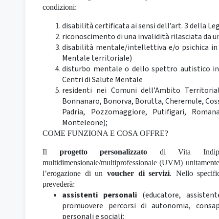
condizioni:
disabilità certificata ai sensi dell’art. 3 della L
riconoscimento di una invalidità rilasciata da
disabilità mentale/intellettiva e/o psichica in 
Mentale territoriale)
disturbo mentale o dello spettro autistico i
Centri di Salute Mentale
residenti nei Comuni dell’Ambito Territori
Bonnanaro, Bonorva, Borutta, Cheremule, Cosso
Padria, Pozzomaggiore, Putifigari, Romana,
Monteleone);
COME FUNZIONA E COSA OFFRE?
Il
progetto personalizzato
di Vita Indipen
multidimensionale/multiprofessionale (UVM) unitamente al
l’erogazione di un
voucher di servizi
. Nello specifi
prevederà:
assistenti personali
(educatore, assistente
promuovere percorsi di autonomia, consa
personali e sociali;