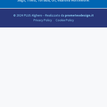
Siligo
,
Thiesi
,
Torralba
,
Uri
,
Villanova Monteleone
.
© 2024 PLUS Alghero – Realizzato da
prometeodesign.it
Privacy Policy
Cookie Policy