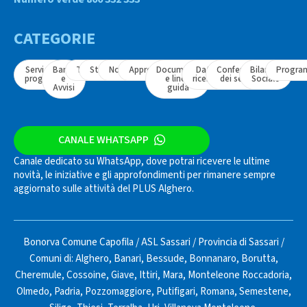
CATEGORIE
Servizi e
Bandi
Tavoli
Strumenti
Normativa
Approfondimenti
Documenti
Dati e
Conferenza
Bilancio
Progra
progetti
e
e linee
ricerche
dei servizi
Sociale
Avvisi
guida
CANALE WHATSAPP
Canale dedicato su WhatsApp, dove potrai ricevere le ultime
novità, le iniziative e gli approfondimenti per rimanere sempre
aggiornato sulle attività del PLUS Alghero.
Bonorva Comune Capofila
/
ASL Sassari
/
Provincia di Sassari
/
Comuni di:
Alghero
,
Banari
,
Bessude
,
Bonnanaro
,
Borutta
,
Cheremule
,
Cossoine
,
Giave
,
Ittiri
,
Mara
,
Monteleone Roccadoria
,
Olmedo
,
Padria
,
Pozzomaggiore
,
Putifigari
,
Romana
,
Semestene
,