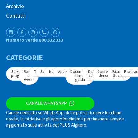
Archivio
Contatti
Numero verde 800 332 333
CATEGORIE
Servizi e
Bandi
Tavoli
Strumenti
Normativa
Approfondimenti
Documenti
Dati e
Conferenza
Bilancio
Progra
progetti
e
e linee
ricerche
dei servizi
Sociale
Avvisi
guida
CANALE WHATSAPP
Canale dedicato su WhatsApp, dove potrai ricevere le ultime
novità, le iniziative e gli approfondimenti per rimanere sempre
aggiornato sulle attività del PLUS Alghero.