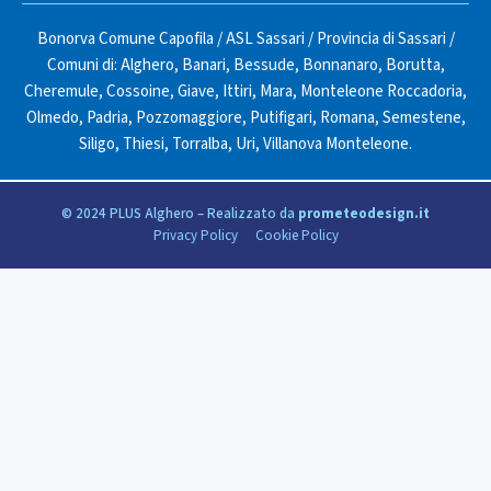
Bonorva Comune Capofila
/
ASL Sassari
/
Provincia di Sassari
/
Comuni di:
Alghero
,
Banari
,
Bessude
,
Bonnanaro
,
Borutta
,
Cheremule
,
Cossoine
,
Giave
,
Ittiri
,
Mara
,
Monteleone Roccadoria
,
Olmedo
,
Padria
,
Pozzomaggiore
,
Putifigari
,
Romana
,
Semestene
,
Siligo
,
Thiesi
,
Torralba
,
Uri
,
Villanova Monteleone
.
© 2024 PLUS Alghero – Realizzato da
prometeodesign.it
Privacy Policy
Cookie Policy