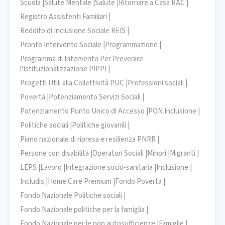
Scuola |
Salute Mentale |
Salute |
Ritornare a Casa RAC |
Registro Assistenti Familiari |
Reddito di Inclusione Sociale REIS |
Pronto Intervento Sociale |
Programmazione |
Programma di Intervento Per Prevenire
l'Istituzionalizzazione PIPPI |
Progetti Utili alla Collettività PUC |
Professioni sociali |
Povertà |
Potenziamento Servizi Sociali |
Potenziamento Punto Unico di Accesso |
PON Inclusione |
Politiche sociali |
Politiche giovanili |
Piano nazionale di ripresa e resilienza PNRR |
Persone con disabilità |
Operatori Sociali |
Minori |
Migranti |
LEPS |
Lavoro |
Integrazione socio-sanitaria |
Inclusione |
Includis |
Home Care Premium |
Fondo Povertà |
Fondo Nazionale Politiche sociali |
Fondo Nazionale politiche per la famiglia |
Fondo Nazionale per le non autosufficienze |
Famiglie |