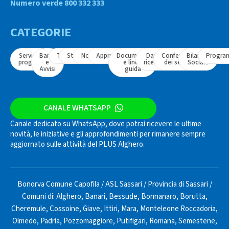
Numero verde 800 332 333
CATEGORIE
Servizi e
Bandi
Tavoli
Strumenti
Normativa
Approfondimenti
Documenti
Dati e
Conferenza
Bilancio
Progra
progetti
e
e linee
ricerche
dei servizi
Sociale
Avvisi
guida
CANALE WHATSAPP
Canale dedicato su WhatsApp, dove potrai ricevere le ultime
novità, le iniziative e gli approfondimenti per rimanere sempre
aggiornato sulle attività del PLUS Alghero.
Bonorva Comune Capofila
/
ASL Sassari
/
Provincia di Sassari
/
Comuni di:
Alghero
,
Banari
,
Bessude
,
Bonnanaro
,
Borutta
,
Cheremule
,
Cossoine
,
Giave
,
Ittiri
,
Mara
,
Monteleone Roccadoria
,
Olmedo
,
Padria
,
Pozzomaggiore
,
Putifigari
,
Romana
,
Semestene
,