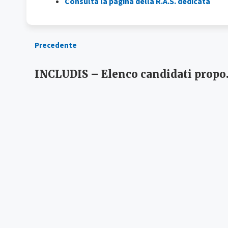
Consulta la pagina della R.A.S. dedicata
Precedente
INCLUDIS – El