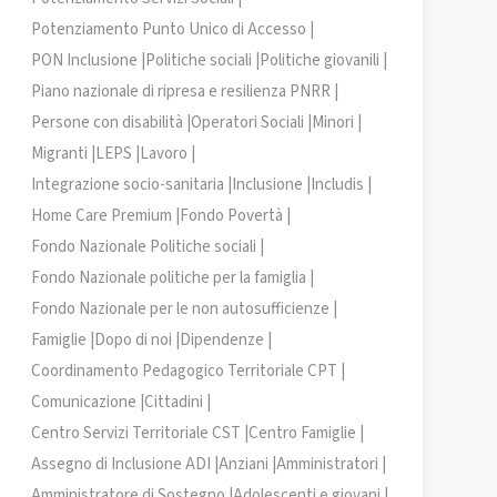
Potenziamento Punto Unico di Accesso |
PON Inclusione |
Politiche sociali |
Politiche giovanili |
Piano nazionale di ripresa e resilienza PNRR |
Persone con disabilità |
Operatori Sociali |
Minori |
Migranti |
LEPS |
Lavoro |
Integrazione socio-sanitaria |
Inclusione |
Includis |
Home Care Premium |
Fondo Povertà |
Fondo Nazionale Politiche sociali |
Fondo Nazionale politiche per la famiglia |
Fondo Nazionale per le non autosufficienze |
Famiglie |
Dopo di noi |
Dipendenze |
Coordinamento Pedagogico Territoriale CPT |
Comunicazione |
Cittadini |
Centro Servizi Territoriale CST |
Centro Famiglie |
Assegno di Inclusione ADI |
Anziani |
Amministratori |
Amministratore di Sostegno |
Adolescenti e giovani |