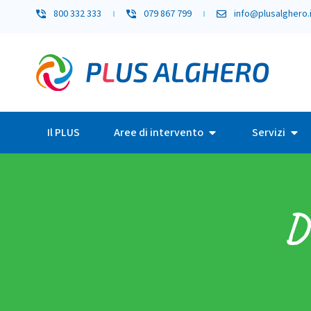
800 332 333
079 867 799
info@plusalghero.i
Il PLUS
Aree di intervento
Servizi
D