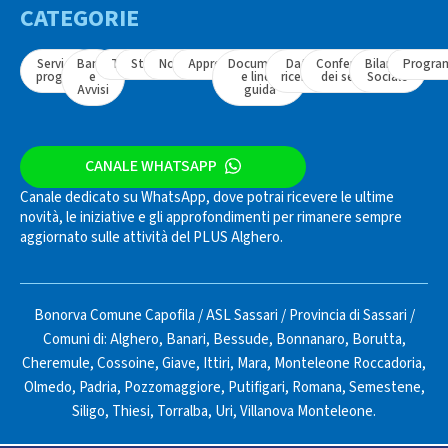
CATEGORIE
Servizi e
Bandi
Tavoli
Strumenti
Normativa
Approfondimenti
Documenti
Dati e
Conferenza
Bilancio
Progra
progetti
e
e linee
ricerche
dei servizi
Sociale
Avvisi
guida
CANALE WHATSAPP
Canale dedicato su WhatsApp, dove potrai ricevere le ultime
novità, le iniziative e gli approfondimenti per rimanere sempre
aggiornato sulle attività del PLUS Alghero.
Bonorva Comune Capofila
/
ASL Sassari
/
Provincia di Sassari
/
Comuni di:
Alghero
,
Banari
,
Bessude
,
Bonnanaro
,
Borutta
,
Cheremule
,
Cossoine
,
Giave
,
Ittiri
,
Mara
,
Monteleone Roccadoria
,
Olmedo
,
Padria
,
Pozzomaggiore
,
Putifigari
,
Romana
,
Semestene
,
Siligo
,
Thiesi
,
Torralba
,
Uri
,
Villanova Monteleone
.