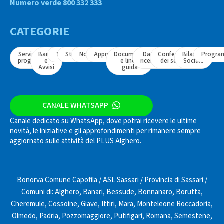
Numero verde 800 332 333
CATEGORIE
Servizi e
Bandi
Tavoli
Strumenti
Normativa
Approfondimenti
Documenti
Dati e
Conferenza
Bilancio
Progra
progetti
e
e linee
ricerche
dei servizi
Sociale
Avvisi
guida
CANALE WHATSAPP
Canale dedicato su WhatsApp, dove potrai ricevere le ultime
novità, le iniziative e gli approfondimenti per rimanere sempre
aggiornato sulle attività del PLUS Alghero.
Bonorva Comune Capofila
/
ASL Sassari
/
Provincia di Sassari
/
Comuni di:
Alghero
,
Banari
,
Bessude
,
Bonnanaro
,
Borutta
,
Cheremule
,
Cossoine
,
Giave
,
Ittiri
,
Mara
,
Monteleone Roccadoria
,
Olmedo
,
Padria
,
Pozzomaggiore
,
Putifigari
,
Romana
,
Semestene
,