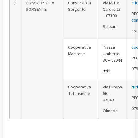
1
CONSORZIO LA
Consorzio la
Via M. De
inf
SORGENTE
Sorgente
Carolis 23
PE
– 07100
con
Sassari
351
Cooperativa
Piazza
coo
Manitese
Umberto
PE
30 – 07044
079
Ittiri
Cooperativa
Via Europa
tut
Tuttinsieme
6B –
PE
07040
079
Olmedo