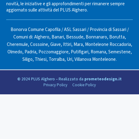
novità, le iniziative e gli approfondimenti per rimanere sempre
aggiornato sulle attività del PLUS Alghero.
Bonorva Comune Capofila
/
ASL Sassari
/
Provincia di Sassari
/
Comuni di:
Alghero
,
Banari
,
Bessude
,
Bonnanaro
,
Borutta
,
Cheremule
,
Cossoine
,
Giave
,
Ittiri
,
Mara
,
Monteleone Roccadoria
,
Olmedo
,
Padria
,
Pozzomaggiore
,
Putifigari
,
Romana
,
Semestene
,
Siligo
,
Thiesi
,
Torralba
,
Uri
,
Villanova Monteleone
.
© 2024 PLUS Alghero – Realizzato da
prometeodesign.it
Privacy Policy
Cookie Policy