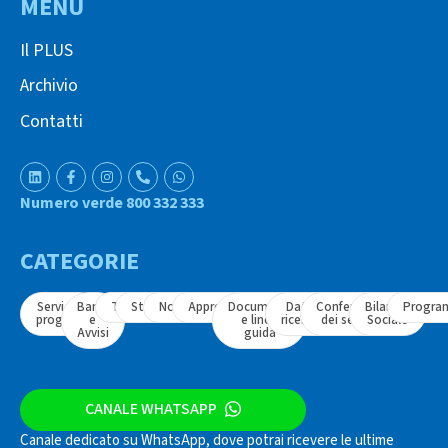
MENÙ
Il PLUS
Archivio
Contatti
Numero verde 800 332 333
CATEGORIE
Servizi e
Bandi
Tavoli
Strumenti
Normativa
Approfondimenti
Documenti
Dati e
Conferenza
Bilancio
Progra
progetti
e
e linee
ricerche
dei servizi
Sociale
Avvisi
guida
CANALE WHATSAPP
Canale dedicato su WhatsApp, dove potrai ricevere le ultime