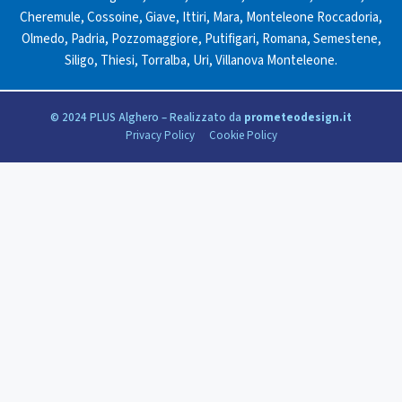
Cheremule
,
Cossoine
,
Giave
,
Ittiri
,
Mara
,
Monteleone Roccadoria
,
Olmedo
,
Padria
,
Pozzomaggiore
,
Putifigari
,
Romana
,
Semestene
,
Siligo
,
Thiesi
,
Torralba
,
Uri
,
Villanova Monteleone
.
© 2024 PLUS Alghero – Realizzato da
prometeodesign.it
Privacy Policy
Cookie Policy