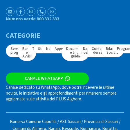
Numero verde 800 332 333
CATEGORIE
Servizi e
Bandi
Tavoli
Strumenti
Normativa
Approfondimenti
Documenti
Dati e
Conferenza
Bilancio
Progra
progetti
e
e linee
ricerche
dei servizi
Sociale
Avvisi
guida
CANALE WHATSAPP
Canale dedicato su WhatsApp, dove potrai ricevere le ultime
novità, le iniziative e gli approfondimenti per rimanere sempre
aggiornato sulle attività del PLUS Alghero.
Bonorva Comune Capofila
/
ASL Sassari
/
Provincia di Sassari
/
Comuni di:
Alghero
,
Banari
,
Bessude
,
Bonnanaro
,
Borutta
,