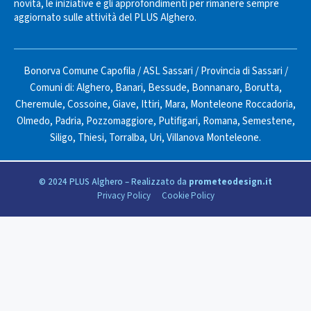
novità, le iniziative e gli approfondimenti per rimanere sempre
aggiornato sulle attività del PLUS Alghero.
Bonorva Comune Capofila
/
ASL Sassari
/
Provincia di Sassari
/
Comuni di:
Alghero
,
Banari
,
Bessude
,
Bonnanaro
,
Borutta
,
Cheremule
,
Cossoine
,
Giave
,
Ittiri
,
Mara
,
Monteleone Roccadoria
,
Olmedo
,
Padria
,
Pozzomaggiore
,
Putifigari
,
Romana
,
Semestene
,
Siligo
,
Thiesi
,
Torralba
,
Uri
,
Villanova Monteleone
.
© 2024 PLUS Alghero – Realizzato da
prometeodesign.it
Privacy Policy
Cookie Policy