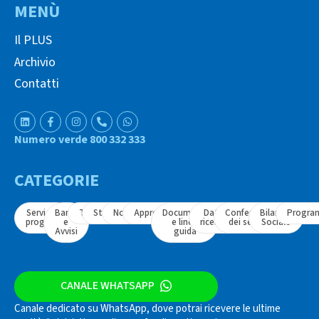
MENÙ
Il PLUS
Archivio
Contatti
Numero verde 800 332 333
CATEGORIE
Servizi e
Bandi
Tavoli
Strumenti
Normativa
Approfondimenti
Documenti
Dati e
Conferenza
Bilancio
Progra
progetti
e
e linee
ricerche
dei servizi
Sociale
Avvisi
guida
CANALE WHATSAPP
Canale dedicato su WhatsApp, dove potrai ricevere le ultime